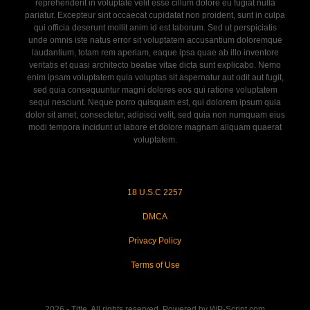
reprehenderit in voluptate velit esse cillum dolore eu fugiat nulla
pariatur. Excepteur sint occaecat cupidatat non proident, sunt in culpa
qui officia deserunt mollit anim id est laborum. Sed ut perspiciatis
unde omnis iste natus error sit voluptatem accusantium doloremque
laudantium, totam rem aperiam, eaque ipsa quae ab illo inventore
veritatis et quasi architecto beatae vitae dicta sunt explicabo. Nemo
enim ipsam voluptatem quia voluptas sit aspernatur aut odit aut fugit,
sed quia consequuntur magni dolores eos qui ratione voluptatem
sequi nesciunt. Neque porro quisquam est, qui dolorem ipsum quia
dolor sit amet, consectetur, adipisci velit, sed quia non numquam eius
modi tempora incidunt ut labore et dolore magnam aliquam quaerat
voluptatem.
18 U.S.C 2257
DMCA
Privacy Policy
Terms of Use
2026 - Title. All rights reserved. Powered by WP-Script.com